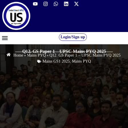
Login/Sign up
GS FOUNDATION 2027/28
OUR COURSES
FREE RESOURCES
STUDENT DESK
Q12. GS Paper 1 – UPSC Mains PYQ 2025
Home
»
Mains PYQ
»
Q12. GS Paper 1 – UPSC Mains PYQ 2025
Mains GS1 2025
,
Mains PYQ