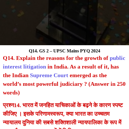
Q14. GS 2 – UPSC Mains PYQ 2024
Q14. Explain the reasons for the growth of
public
interest litigation
in India. As a result of it, has
the Indian
Supreme Court
emerged as the
world’s most powerful judiciary ? (Answer in 250
words)
प्रश्न14. भारत में जनहित याचिकाओं के बढ़ने के कारण स्पष्ट
कीजिए । इसके परिणामस्वरूप, क्या भारत का उच्चतम
न्यायालय दुनिया की सबसे शक्तिशाली न्यायपालिका के रूप में