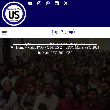
Login/Sign up
GS FOUNDATION 2027/28
OUR COURSES
FREE RESOURCES
STUDENT DESK
Q14. GS 2 – UPSC Mains PYQ 2024
Home
»
Mains PYQ
»
Q14. GS 2 – UPSC Mains PYQ 2024
Main PYQ 2024 GS2