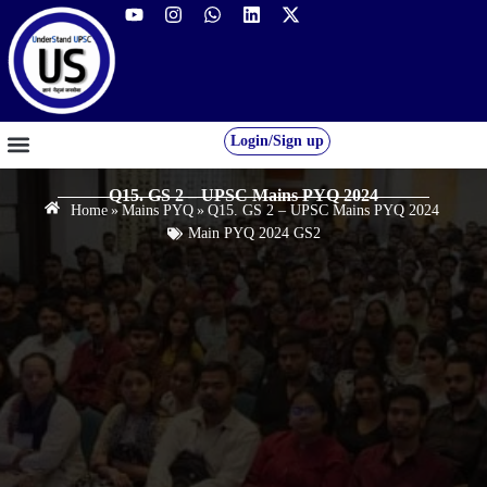
Login/Sign up
GS FOUNDATION 2027/28
OUR COURSES
FREE RESOURCES
STUDENT DESK
Q15. GS 2 – UPSC Mains PYQ 2024
Home
»
Mains PYQ
»
Q15. GS 2 – UPSC Mains PYQ 2024
Main PYQ 2024 GS2