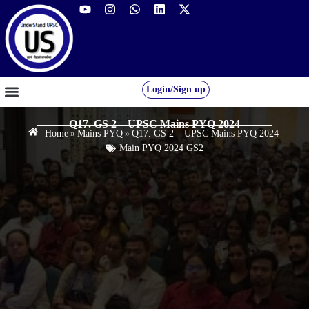
Login/Sign up
GS FOUNDATION 2027/28
OUR COURSES
FREE RESOURCES
STUDENT DESK
Q17. GS 2 – UPSC Mains PYQ 2024
Home
»
Mains PYQ
»
Q17. GS 2 – UPSC Mains PYQ 2024
Main PYQ 2024 GS2