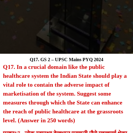
Q17. GS 2 – UPSC Mains PYQ 2024
Q17. In a crucial domain like the public
healthcare system the Indian State should play a
vital role to contain the adverse impact of
marketisation of the system. Suggest some
measures through which the State can enhance
the reach of public healthcare at the grassroots
level. (Answer in 250 words)