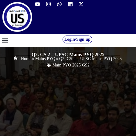
Login/Sign up
GS FOUNDATION 2027/28
OUR COURSES
FREE RESOURCES
STUDENT DESK
Q2. GS 2 – UPSC Mains PYQ 2025
Home
»
Mains PYQ
»
Q2. GS 2 – UPSC Mains PYQ 2025
Main PYQ 2025 GS2