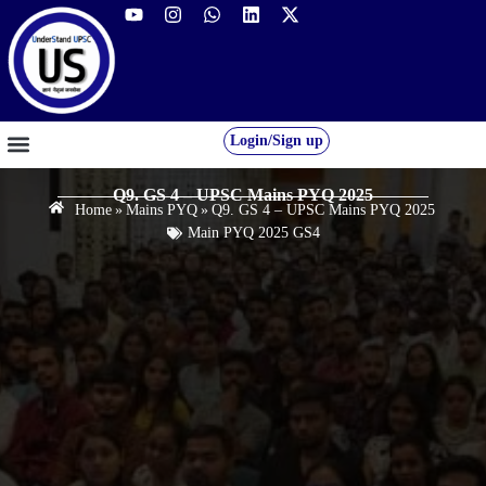
Login/Sign up
GS FOUNDATION 2027/28
OUR COURSES
FREE RESOURCES
STUDENT DESK
Q9. GS 4 – UPSC Mains PYQ 2025
Home
»
Mains PYQ
»
Q9. GS 4 – UPSC Mains PYQ 2025
Main PYQ 2025 GS4