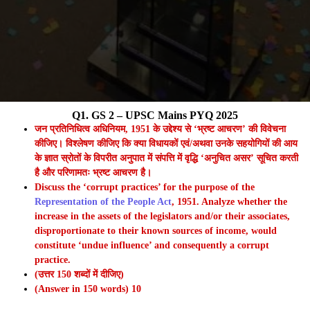
Q1. GS 2 – UPSC Mains PYQ 2025
जन प्रतिनिधित्व अधिनियम, 1951 के उद्देश्य से ‘भ्रष्ट आचरण’ की विवेचना
कीजिए। विश्लेषण कीजिए कि क्या विधायकों एवं/अथवा उनके सहयोगियों की आय
के ज्ञात स्रोतों के विपरीत अनुपात में संपत्ति में वृद्धि ‘अनुचित असर’ सूचित करती
है और परिणामतः भ्रष्ट आचरण है।
Discuss the ‘corrupt practices’ for the purpose of the
Representation of the People Act
, 1951. Analyze whether the
increase in the assets of the legislators and/or their associates,
disproportionate to their known sources of income, would
constitute ‘undue influence’ and consequently a corrupt
practice.
(उत्तर 150 शब्दों में दीजिए)
(Answer in 150 words) 10