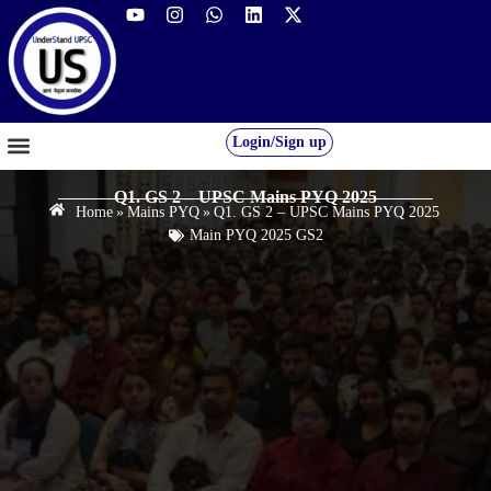
Login/Sign up
GS FOUNDATION 2027/28
OUR COURSES
FREE RESOURCES
STUDENT DESK
Q1. GS 2 – UPSC Mains PYQ 2025
Home
»
Mains PYQ
»
Q1. GS 2 – UPSC Mains PYQ 2025
Main PYQ 2025 GS2