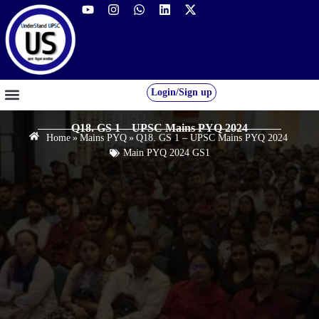
Login/Sign up
GS FOUNDATION 2027/28
OUR COURSES
FREE RESOURCES
STUDENT DESK
Q18. GS 1 – UPSC Mains PYQ 2024
Home
»
Mains PYQ
»
Q18. GS 1 – UPSC Mains PYQ 2024
Main PYQ 2024 GS1