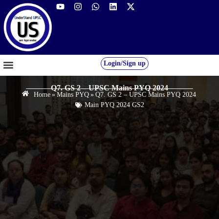
Login/Sign up
GS FOUNDATION 2027/28
OUR COURSES
FREE RESOURCES
STUDENT DESK
Q7. GS 2 – UPSC Mains PYQ 2024
Home
»
Mains PYQ
»
Q7. GS 2 – UPSC Mains PYQ 2024
Main PYQ 2024 GS2